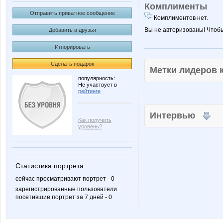
Комплименты
Отправить приватное сообщение
Комплиментов нет.
Вы не авторизованы! Чтоб
Добавить в друзья
Игнорировать
Сделать подарок
Метки лидеров
популярность:
Не участвует в
рейтинге
Интервью
Как получить
уровень?
Статистика портрета:
сейчас просматривают портрет - 0
зарегистрированные пользователи
посетившие портрет за 7 дней - 0