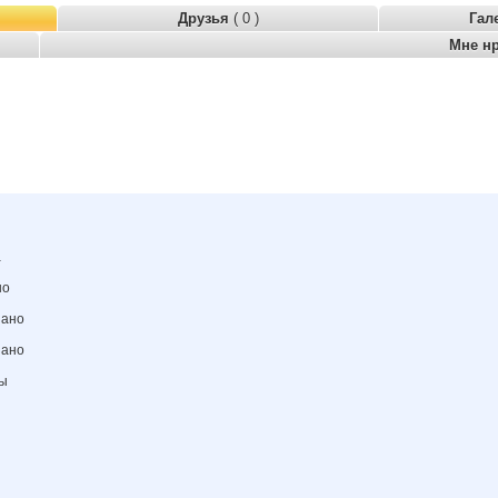
Друзья
( 0 )
Гал
Мне н
а
но
зано
зано
ны