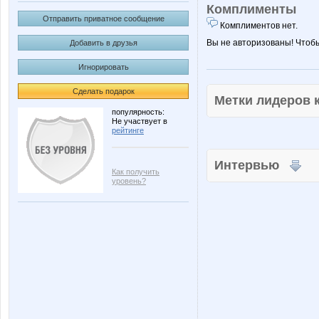
Комплименты
Отправить приватное сообщение
Комплиментов нет.
Вы не авторизованы! Чтоб
Добавить в друзья
Игнорировать
Сделать подарок
Метки лидеров
популярность:
Не участвует в
рейтинге
Интервью
Как получить
уровень?