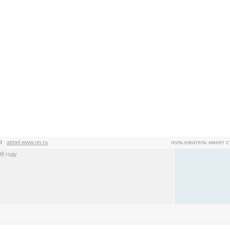
el
:
atmel.www.nn.ru
пользователь имеет 
8 году