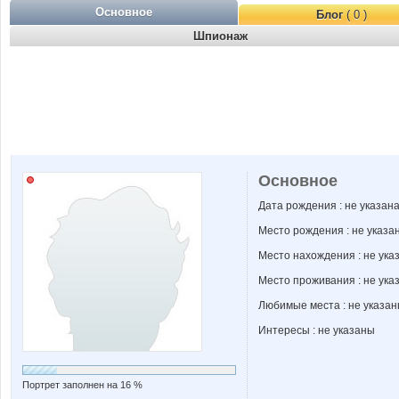
Основное
Блог
( 0 )
Шпионаж
Основное
Дата рождения : не указан
Место рождения : не указа
Место нахождения : не ука
Место проживания : не ука
Любимые места : не указа
Интересы : не указаны
Портрет заполнен на 16 %